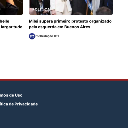
POLÍTICA
helle
Milei supera primeiro protesto organizado
 largar tudo
pela esquerda em Buenos Aires
Por
Redação 011
rmos de Uso
ítica de Privacidade