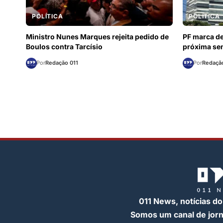
POLÍTICA
POLÍTICA
Ministro Nunes Marques rejeita pedido de
PF marca d
Boulos contra Tarcísio
próxima s
Por
Redação 011
Por
Redação
011 News, notícias do
Somos um canal de jor