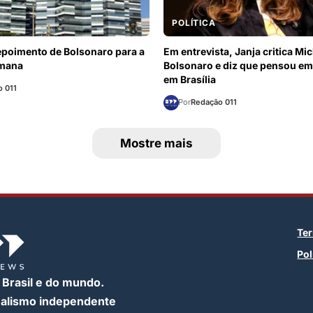
POLÍTICA
epoimento de Bolsonaro para a
Em entrevista, Janja critica Mic
emana
Bolsonaro e diz que pensou em
em Brasília
 011
Por
Redação 011
Mostre mais
Te
Pol
 Brasil e do mundo.
nalismo independente