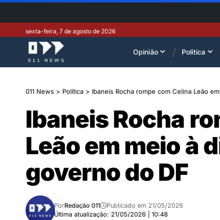
sexta-feira, 7 de agosto de 2026
Opinião
Política
011 News
>
Política
>
Ibaneis Rocha rompe com Celina Leão em
Ibaneis Rocha r
Leão em meio à d
governo do DF
Por
Redação 011
Publicado em 21/05/2026
Última atualização: 21/05/2026 | 10:48