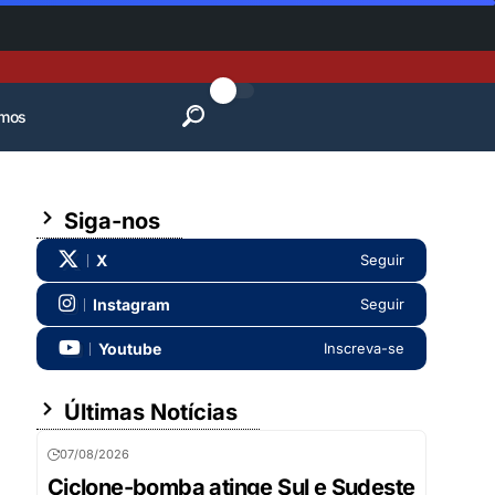
mos
Siga-nos
X
Seguir
Instagram
Seguir
Youtube
Inscreva-se
Últimas Notícias
07/08/2026
Ciclone-bomba atinge Sul e Sudeste