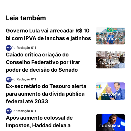
Leia também
Governo Lula vai arrecadar R$ 10
bi com IPVA de lanchas e jatinhos
POLÍTICA
Por
Redação 011
Caiado critica criação do
Conselho Federativo por tirar
ECONOMIA
poder de decisão do Senado
Por
Redação 011
Ex-secretário do Tesouro alerta
para aumento da dívida pública
ECONOMIA
federal até 2033
Por
Redação 011
Após aumento colossal de
impostos, Haddad deixa a
ECONOMIA