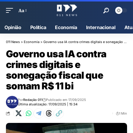
Aa
Opinião
Política
Economia
Internacional
Atu
011 News
>
Economia
>
Governo usa IA contra crimes digitais e sonegação fiscal que somam R$ 11 bi
Governo usa IA contra
crimes digitais e
sonegação fiscal que
somam R$ 11 bi
Por
Redação 011
Publicado em 17/09/2025
Última atualização: 17/09/2025 | 15:34
1 Min