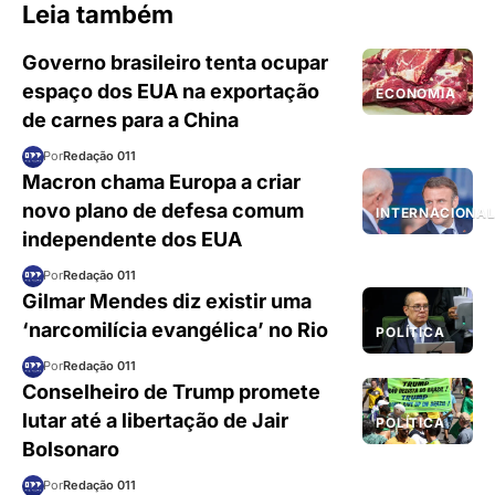
Leia também
Governo brasileiro tenta ocupar
espaço dos EUA na exportação
ECONOMIA
de carnes para a China
Por
Redação 011
Macron chama Europa a criar
novo plano de defesa comum
INTERNACIONA
independente dos EUA
Por
Redação 011
Gilmar Mendes diz existir uma
‘narcomilícia evangélica’ no Rio
POLÍTICA
Por
Redação 011
Conselheiro de Trump promete
lutar até a libertação de Jair
POLÍTICA
Bolsonaro
Por
Redação 011