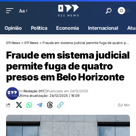
Aa
Opinião
Política
Economia
Internacional
Atu
011 News
>
011 News
>
Fraude em sistema judicial permite fuga de quatro presos em Belo Horizonte
Fraude em sistema judicial
permite fuga de quatro
presos em Belo Horizonte
Por
Redação 011
Publicado em 24/12/2025
Última atualização: 24/12/2025 | 16:09
2 Min