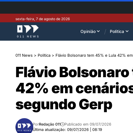
sexta-feira, 7 de agosto de 2026
Opinião
Política
011 News
>
Política
>
Flávio Bolsonaro tem 45% e Lula 42% em
Flávio Bolsonaro
42% em cenários 
segundo Gerp
Por
Redação 011
Publicado em 09/07/2026
Última atualização: 09/07/2026 | 08:19