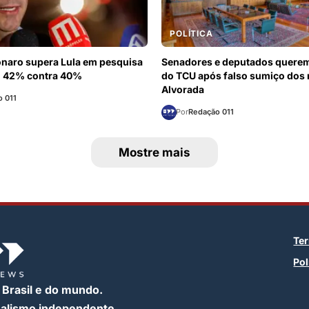
POLÍTICA
onaro supera Lula em pesquisa
Senadores e deputados querem
 42% contra 40%
do TCU após falso sumiço dos
Alvorada
 011
Por
Redação 011
Mostre mais
Te
Pol
 Brasil e do mundo.
nalismo independente