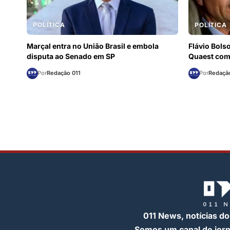
POLÍTICA
POLÍTICA
Marçal entra no União Brasil e embola
Flávio Bols
disputa ao Senado em SP
Quaest com
Por
Redação 011
Por
Redação
011 News, notícias do
Somos um canal de jor