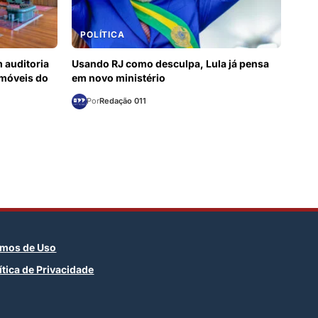
POLÍTICA
 auditoria
Usando RJ como desculpa, Lula já pensa
 móveis do
em novo ministério
Por
Redação 011
rmos de Uso
ítica de Privacidade