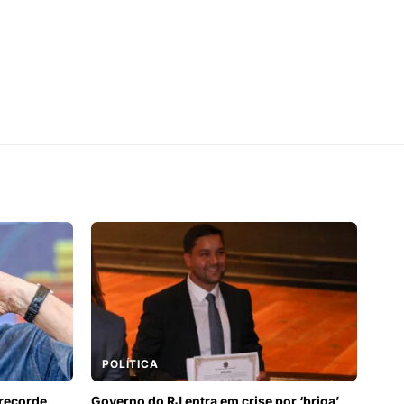
POLÍTICA
recorde,
Governo do RJ entra em crise por ‘briga’