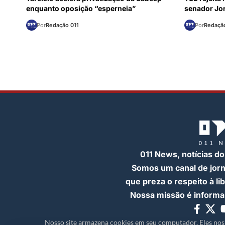
enquanto oposição “esperneia”
senador Jor
Por
Redação 011
Por
Redação
011 News, notícias do
Somos um canal de jor
que preza o respeito à l
Nossa missão é informar
Nosso site armazena cookies em seu computador. Eles nos