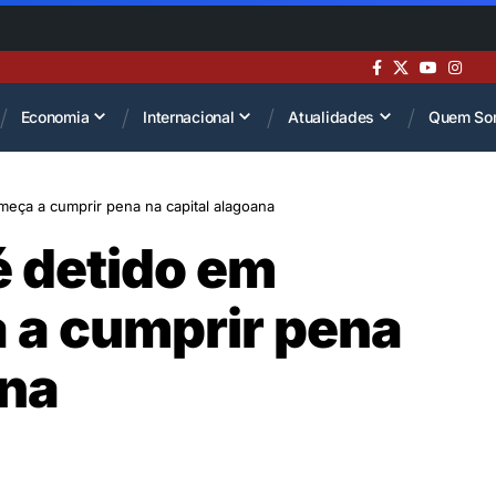
Economia
Internacional
Atualidades
Quem So
meça a cumprir pena na capital alagoana
é detido em
 a cumprir pena
ana