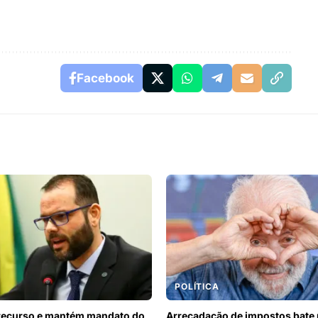
Facebook
POLÍTICA
 recurso e mantém mandato do
Arrecadação de impostos bate 