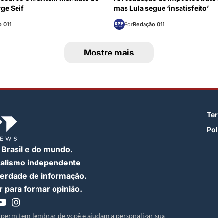
ge Seif
mas Lula segue ‘insatisfeito’
 011
Por
Redação 011
Mostre mais
Te
Pol
 Brasil e do mundo.
nalismo independente
iberdade de informação.
 para formar opinião.
 permitem lembrar de você e ajudam a personalizar sua