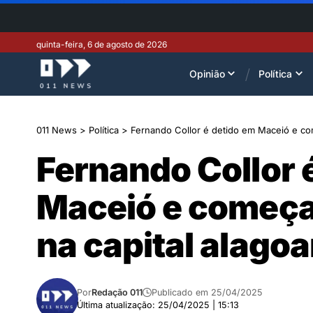
quinta-feira, 6 de agosto de 2026
Opinião
Política
011 News
>
Política
>
Fernando Collor é detido em Maceió e co
Fernando Collor 
Maceió e começa
na capital alago
Por
Redação 011
Publicado em 25/04/2025
Última atualização: 25/04/2025 | 15:13