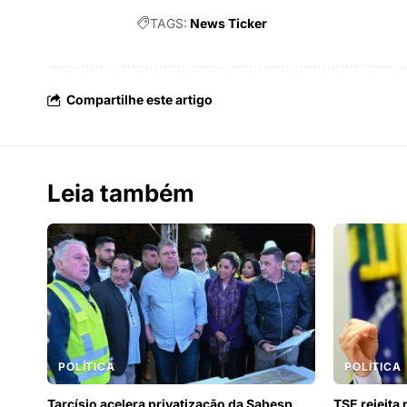
TAGS:
News Ticker
Compartilhe este artigo
Leia também
POLÍTICA
POLÍTICA
Tarcísio acelera privatização da Sabesp
TSE rejeita