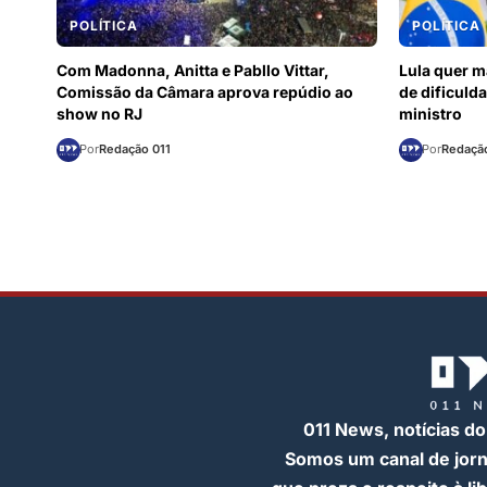
POLÍTICA
POLÍTICA
Com Madonna, Anitta e Pabllo Vittar,
Lula quer m
Comissão da Câmara aprova repúdio ao
de dificuld
show no RJ
ministro
Por
Redação 011
Por
Redação
011 News, notícias do
Somos um canal de jor