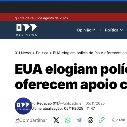
quinta-feira, 6 de agosto de 2026
Opinião
Política
011 News
>
Política
>
EUA elogiam polícia do Rio e oferecem apo
EUA elogiam políc
oferecem apoio c
Por
Redação 011
Publicado em 05/11/2025
Última atualização: 05/11/2025 | 11:47
Compartilhar
2 Min