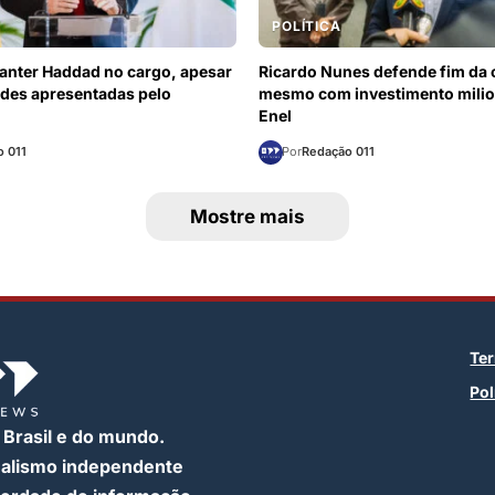
POLÍTICA
anter Haddad no cargo, apesar
Ricardo Nunes defende fim da
ades apresentadas pelo
mesmo com investimento milio
Enel
 011
Por
Redação 011
Mostre mais
Te
Pol
 Brasil e do mundo.
nalismo independente