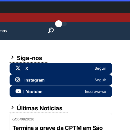
mos
Siga-nos
X
Seguir
Instagram
Seguir
Youtube
Inscreva-se
Últimas Notícias
05/08/2026
Termina a greve da CPTM em São