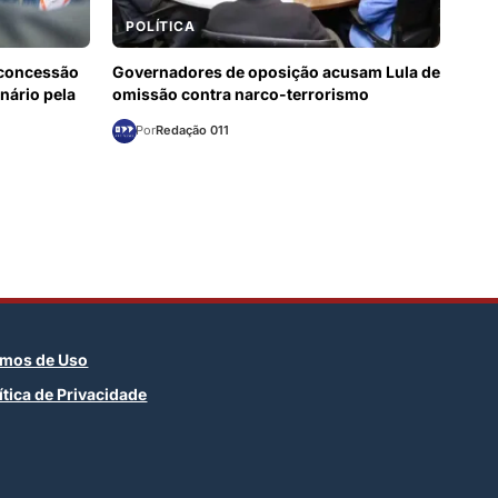
POLÍTICA
 concessão
Governadores de oposição acusam Lula de
nário pela
omissão contra narco-terrorismo
Por
Redação 011
rmos de Uso
ítica de Privacidade