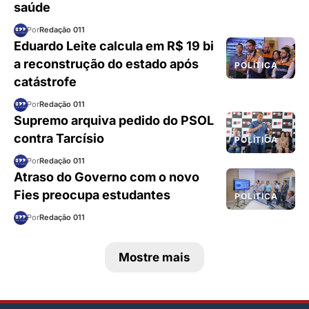
saúde
Por
Redação 011
Eduardo Leite calcula em R$ 19 bi
a reconstrução do estado após
POLÍTICA
catástrofe
Por
Redação 011
Supremo arquiva pedido do PSOL
contra Tarcísio
POLÍTICA
Por
Redação 011
Atraso do Governo com o novo
Fies preocupa estudantes
POLÍTICA
Por
Redação 011
Mostre mais