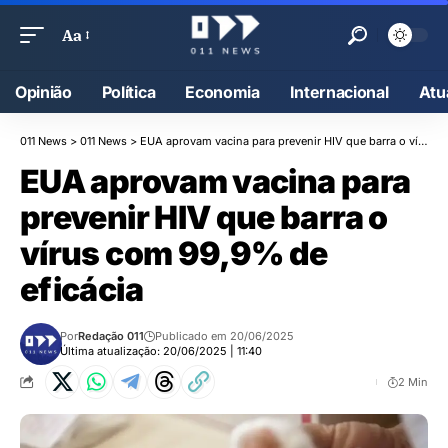
Aa
Opinião
Política
Economia
Internacional
Atu
011 News
>
011 News
>
EUA aprovam vacina para prevenir HIV que barra o vírus com 99,9% de eficácia
EUA aprovam vacina para
prevenir HIV que barra o
vírus com 99,9% de
eficácia
Por
Redação 011
Publicado em 20/06/2025
Última atualização: 20/06/2025 | 11:40
2 Min