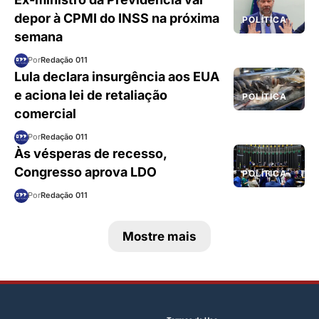
depor à CPMI do INSS na próxima
POLÍTICA
semana
Por
Redação 011
Lula declara insurgência aos EUA
e aciona lei de retaliação
POLÍTICA
comercial
Por
Redação 011
Às vésperas de recesso,
Congresso aprova LDO
POLÍTICA
Por
Redação 011
Mostre mais