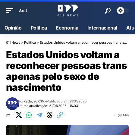
Aa
Opinião
Política
Economia
Internacional
Atu
011 News
>
Política
>
Estados Unidos voltam a reconhecer pessoas trans apenas pelo sexo de nascimento
Estados Unidos voltam a
reconhecer pessoas trans
apenas pelo sexo de
nascimento
Por
Redação 011
Publicado em 21/01/2025
Última atualização: 21/01/2025 | 16:03
1 Min