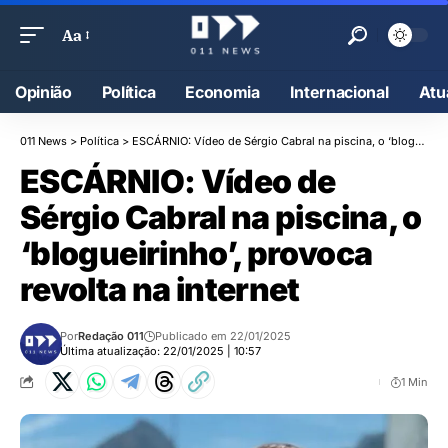
Aa
Opinião
Política
Economia
Internacional
Atu
011 News
>
Política
>
ESCÁRNIO: Vídeo de Sérgio Cabral na piscina, o ‘blogueirinho’, provoca revolta na internet
ESCÁRNIO: Vídeo de
Sérgio Cabral na piscina, o
‘blogueirinho’, provoca
revolta na internet
Por
Redação 011
Publicado em 22/01/2025
Última atualização: 22/01/2025 | 10:57
1 Min