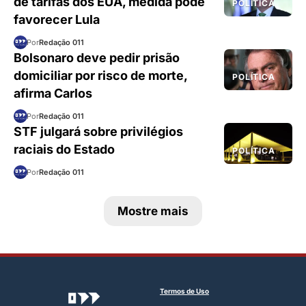
de tarifas dos EUA, medida pode
POLÍTICA
favorecer Lula
Por
Redação 011
Bolsonaro deve pedir prisão
domiciliar por risco de morte,
POLÍTICA
afirma Carlos
Por
Redação 011
STF julgará sobre privilégios
raciais do Estado
POLÍTICA
Por
Redação 011
Mostre mais
Termos de Uso