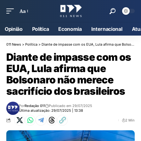
Aa
Opinião
Política
Economia
Internacional
Atu
011 News
>
Política
>
Diante de impasse com os EUA, Lula afirma que Bolsonaro não merece sacrifício dos brasileiros
Diante de impasse com os
EUA, Lula afirma que
Bolsonaro não merece
sacrifício dos brasileiros
Por
Redação 011
Publicado em 29/07/2025
Última atualização: 29/07/2025 | 13:38
2 Min