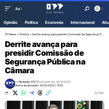
Aa
Opinião
Política
Economia
Internacional
Atu
011 News
>
Política
>
Derrite avança para presidir Comissão de Segurança Pública na Câmara
Derrite avança para
presidir Comissão de
Segurança Pública na
Câmara
Por
Redação 011
Publicado em 30/12/2025
Última atualização: 30/12/2025 | 11:53
2 Min