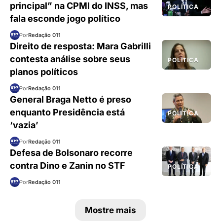
principal” na CPMI do INSS, mas
POLÍTICA
fala esconde jogo político
Por
Redação 011
Direito de resposta: Mara Gabrilli
contesta análise sobre seus
POLÍTICA
planos políticos
Por
Redação 011
General Braga Netto é preso
enquanto Presidência está
POLÍTICA
‘vazia’
Por
Redação 011
Defesa de Bolsonaro recorre
contra Dino e Zanin no STF
POLÍTICA
Por
Redação 011
Mostre mais