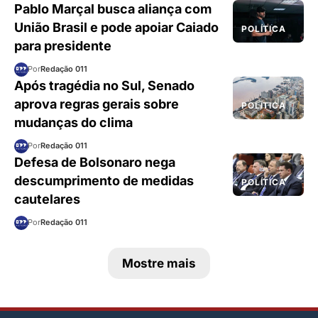
Pablo Marçal busca aliança com
União Brasil e pode apoiar Caiado
POLÍTICA
para presidente
Por
Redação 011
Após tragédia no Sul, Senado
aprova regras gerais sobre
POLÍTICA
mudanças do clima
Por
Redação 011
Defesa de Bolsonaro nega
descumprimento de medidas
POLÍTICA
cautelares
Por
Redação 011
Mostre mais