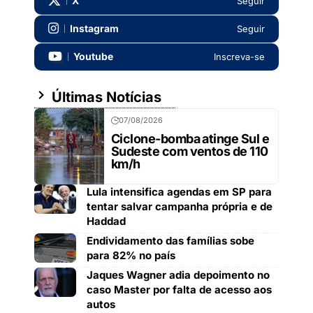
X
Seguir
Instagram
Seguir
Youtube
Inscreva-se
Últimas Notícias
07/08/2026
Ciclone-bomba atinge Sul e
Sudeste com ventos de 110
km/h
Lula intensifica agendas em SP para
tentar salvar campanha própria e de
Haddad
Endividamento das famílias sobe
para 82% no país
Jaques Wagner adia depoimento no
caso Master por falta de acesso aos
autos