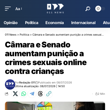
Aa
Opinião
Política
Economia
Internacional
Atu
011 News
>
Política
>
Câmara e Senado aumentam punição a crimes sexuais online contra crianças
Câmara e Senado
aumentam punição a
crimes sexuais online
contra crianças
Por
Redação 011
Publicado em 08/07/2026
Última atualização: 08/07/2026 | 14:50
2 Min