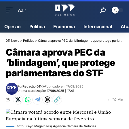
Aa
Opinião
Política
Economia
Internacional
Atu
011 News
>
Política
>
Câmara aprova PEC da ‘blindagem’, que protege parlamentares do STF
Câmara aprova PEC da
‘blindagem’, que protege
parlamentares do STF
Por
Redação 011
Publicado em 17/09/2025
Última atualização: 17/09/2025 | 17:41
2 Min
foto: Kayo Magalhães/ Agência Câmara de Notícias