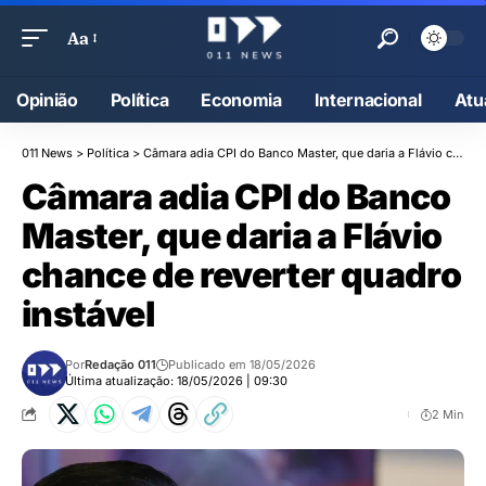
Aa
Opinião
Política
Economia
Internacional
Atu
011 News
>
Política
>
Câmara adia CPI do Banco Master, que daria a Flávio chance de reverter quadro instável
Câmara adia CPI do Banco
Master, que daria a Flávio
chance de reverter quadro
instável
Por
Redação 011
Publicado em 18/05/2026
Última atualização: 18/05/2026 | 09:30
2 Min