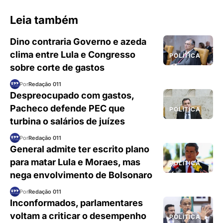
Leia também
Dino contraria Governo e azeda
clima entre Lula e Congresso
POLÍTICA
sobre corte de gastos
Por
Redação 011
Despreocupado com gastos,
Pacheco defende PEC que
POLÍTICA
turbina o salários de juízes
Por
Redação 011
General admite ter escrito plano
para matar Lula e Moraes, mas
POLÍTICA
nega envolvimento de Bolsonaro
Por
Redação 011
Inconformados, parlamentares
voltam a criticar o desempenho
POLÍTICA