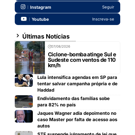
Instagram
Seguir
Youtube
Inscreva-se
Últimas Notícias
07/08/2026
Ciclone-bomba atinge Sul e
Sudeste com ventos de 110
km/h
Lula intensifica agendas em SP para
tentar salvar campanha própria e de
Haddad
Endividamento das famílias sobe
para 82% no país
Jaques Wagner adia depoimento no
caso Master por falta de acesso aos
autos
STF suspende julgamento de lei que