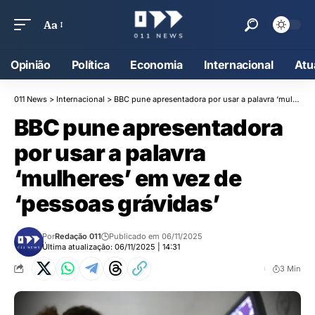
Aa
Opinião
Política
Economia
Internacional
Atu
011 News
>
Internacional
>
BBC pune apresentadora por usar a palavra ‘mulheres’ em vez de ‘pessoas grávidas’
BBC pune apresentadora
por usar a palavra
‘mulheres’ em vez de
‘pessoas grávidas’
Por
Redação 011
Publicado em 06/11/2025
Última atualização: 06/11/2025 | 14:31
3 Min