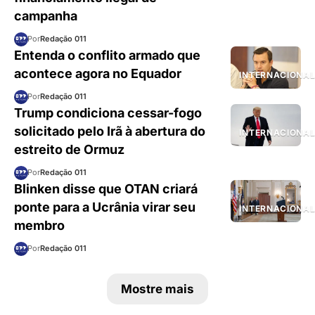
campanha
Por
Redação 011
Entenda o conflito armado que
acontece agora no Equador
INTERNACIONA
Por
Redação 011
Trump condiciona cessar-fogo
solicitado pelo Irã à abertura do
INTERNACIONA
estreito de Ormuz
Por
Redação 011
Blinken disse que OTAN criará
ponte para a Ucrânia virar seu
INTERNACIONA
membro
Por
Redação 011
Mostre mais