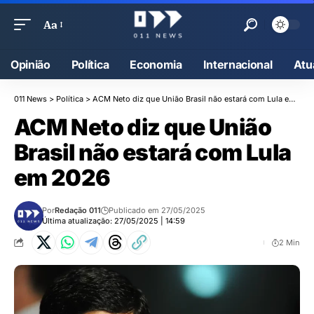
Aa
Opinião
Política
Economia
Internacional
Atu
011 News
>
Política
>
ACM Neto diz que União Brasil não estará com Lula em 2026
ACM Neto diz que União
Brasil não estará com Lula
em 2026
Por
Redação 011
Publicado em 27/05/2025
Última atualização: 27/05/2025 | 14:59
2 Min