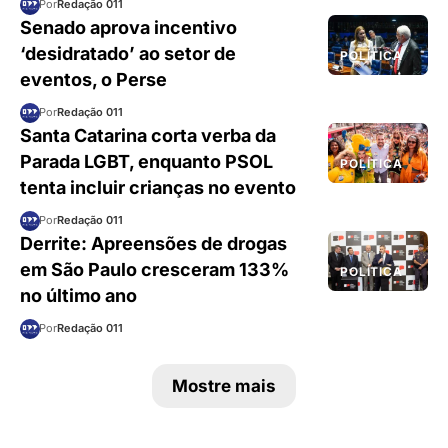
Por
Redação 011
Senado aprova incentivo
‘desidratado’ ao setor de
POLÍTICA
eventos, o Perse
Por
Redação 011
Santa Catarina corta verba da
Parada LGBT, enquanto PSOL
POLÍTICA
tenta incluir crianças no evento
Por
Redação 011
Derrite: Apreensões de drogas
em São Paulo cresceram 133%
POLÍTICA
no último ano
Por
Redação 011
Mostre mais