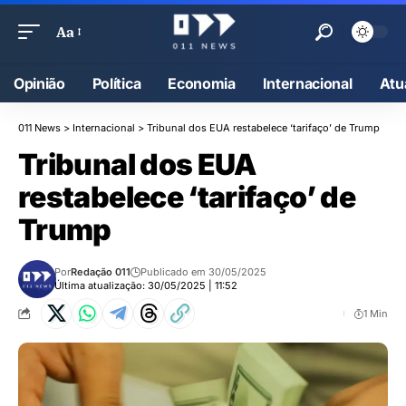
Aa
Opinião
Política
Economia
Internacional
Atu
011 News
>
Internacional
>
Tribunal dos EUA restabelece ‘tarifaço’ de Trump
Tribunal dos EUA
restabelece ‘tarifaço’ de
Trump
Por
Redação 011
Publicado em 30/05/2025
Última atualização: 30/05/2025 | 11:52
1 Min