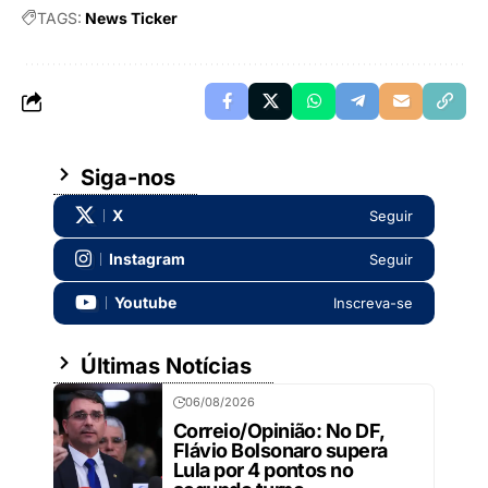
TAGS:
News Ticker
Siga-nos
X
Seguir
Instagram
Seguir
Youtube
Inscreva-se
Últimas Notícias
06/08/2026
Correio/Opinião: No DF,
Flávio Bolsonaro supera
Lula por 4 pontos no