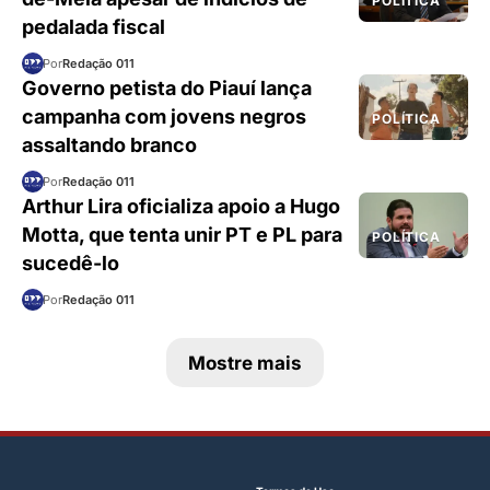
POLÍTICA
pedalada fiscal
Por
Redação 011
Governo petista do Piauí lança
campanha com jovens negros
POLÍTICA
assaltando branco
Por
Redação 011
Arthur Lira oficializa apoio a Hugo
Motta, que tenta unir PT e PL para
POLÍTICA
sucedê-lo
Por
Redação 011
Mostre mais