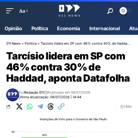
Aa
Opinião
Política
Economia
Internacional
Atu
011 News
>
Política
>
Tarcísio lidera em SP com 46% contra 30% de Haddad, aponta Datafolha
Tarcísio lidera em SP com
46% contra 30% de
Haddad, aponta Datafolha
Por
Redação 011
Publicado em 06/07/2026
Última atualização: 06/07/2026 | 14:44
1 Min