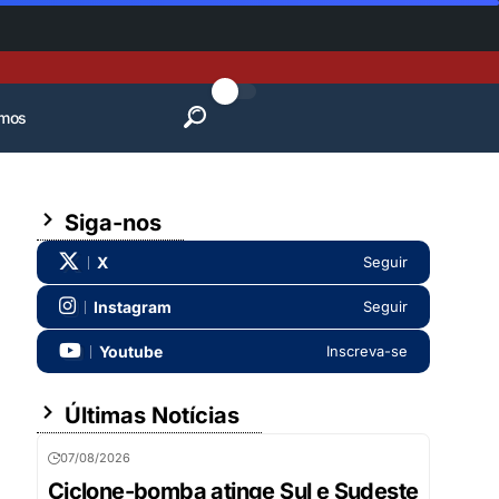
mos
Siga-nos
X
Seguir
Instagram
Seguir
Youtube
Inscreva-se
Últimas Notícias
07/08/2026
Ciclone-bomba atinge Sul e Sudeste