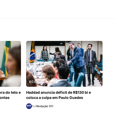
ECONOMIA
ra do teto e
Haddad anuncia déficit de R$130 bi e
contas
coloca a culpa em Paulo Guedes
Por
Redação 011