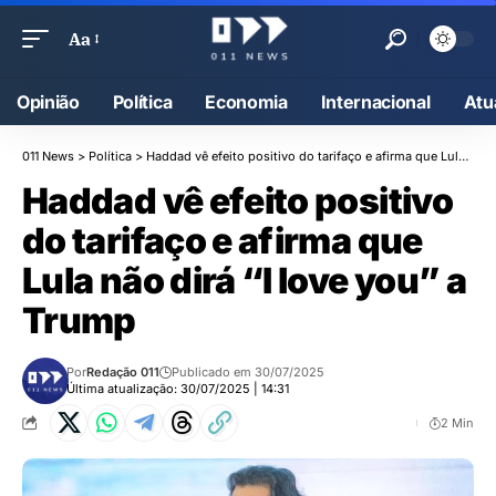
Aa
Opinião
Política
Economia
Internacional
Atu
011 News
>
Política
>
Haddad vê efeito positivo do tarifaço e afirma que Lula não dirá “I love you” a Trump
Haddad vê efeito positivo
do tarifaço e afirma que
Lula não dirá “I love you” a
Trump
Por
Redação 011
Publicado em 30/07/2025
Última atualização: 30/07/2025 | 14:31
2 Min