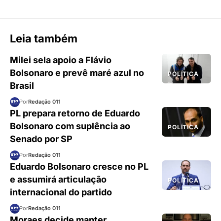
Leia também
Milei sela apoio a Flávio
Bolsonaro e prevê maré azul no
POLÍTICA
Brasil
Por
Redação 011
PL prepara retorno de Eduardo
Bolsonaro com suplência ao
POLÍTICA
Senado por SP
Por
Redação 011
Eduardo Bolsonaro cresce no PL
e assumirá articulação
POLÍTICA
internacional do partido
Por
Redação 011
Moraes decide manter