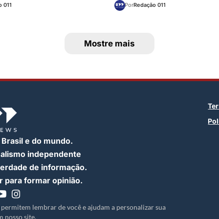
 011
Por
Redação 011
Mostre mais
Te
Pol
 Brasil e do mundo.
nalismo independente
iberdade de informação.
 para formar opinião.
 permitem lembrar de você e ajudam a personalizar sua
 nosso site.