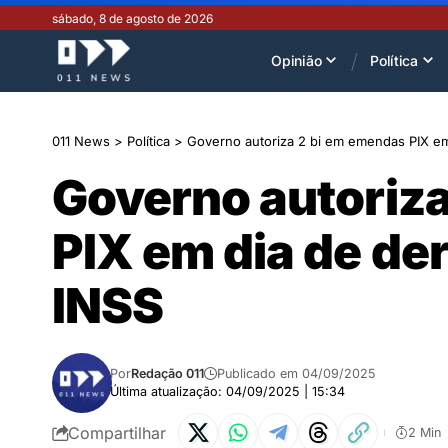
sábado, 8 de agosto de 2026
Opinião
Política
011 News
>
Política
>
Governo autoriza 2 bi em emendas PIX em
Governo autoriz
PIX em dia de der
INSS
Por
Redação 011
Publicado em 04/09/2025
Última atualização: 04/09/2025 | 15:34
Compartilhar
2 Min