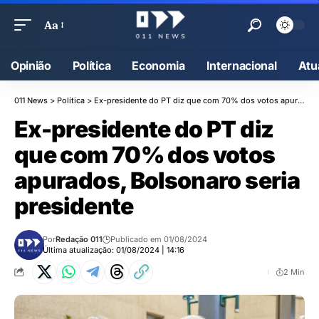
Aa
Opinião
Política
Economia
Internacional
Atu
011 News
>
Política
>
Ex-presidente do PT diz que com 70% dos votos apurados, Bolsonaro seria presidente
Ex-presidente do PT diz
que com 70% dos votos
apurados, Bolsonaro seria
presidente
Por
Redação 011
Publicado em 01/08/2024
Última atualização: 01/08/2024 | 14:16
2 Min