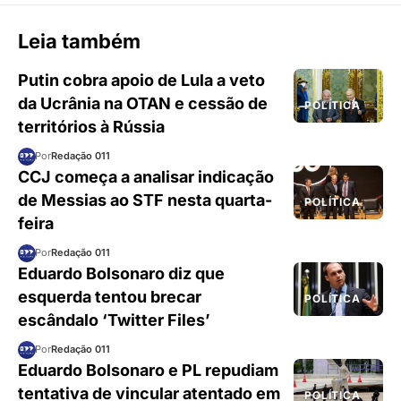
Leia também
Putin cobra apoio de Lula a veto
da Ucrânia na OTAN e cessão de
POLÍTICA
territórios à Rússia
Por
Redação 011
CCJ começa a analisar indicação
de Messias ao STF nesta quarta-
POLÍTICA
feira
Por
Redação 011
Eduardo Bolsonaro diz que
esquerda tentou brecar
POLÍTICA
escândalo ‘Twitter Files’
Por
Redação 011
Eduardo Bolsonaro e PL repudiam
tentativa de vincular atentado em
POLÍTICA