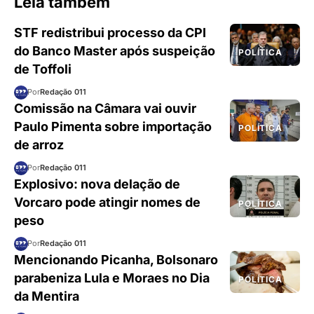
Leia também
STF redistribui processo da CPI
do Banco Master após suspeição
POLÍTICA
de Toffoli
Por
Redação 011
Comissão na Câmara vai ouvir
Paulo Pimenta sobre importação
POLÍTICA
de arroz
Por
Redação 011
Explosivo: nova delação de
Vorcaro pode atingir nomes de
POLÍTICA
peso
Por
Redação 011
Mencionando Picanha, Bolsonaro
parabeniza Lula e Moraes no Dia
POLÍTICA
da Mentira