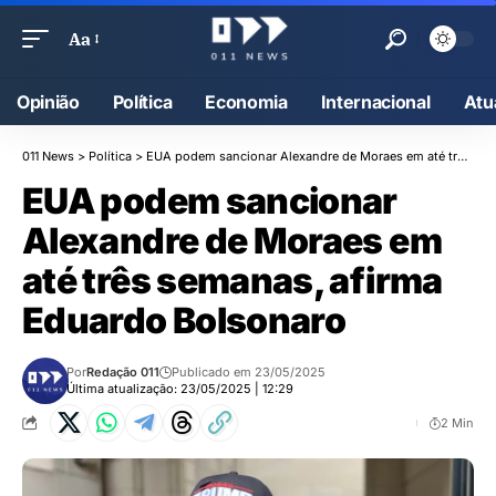
Aa
Opinião
Política
Economia
Internacional
Atu
011 News
>
Política
>
EUA podem sancionar Alexandre de Moraes em até três semanas, afirma Eduardo Bolsonaro
EUA podem sancionar
Alexandre de Moraes em
até três semanas, afirma
Eduardo Bolsonaro
Por
Redação 011
Publicado em 23/05/2025
Última atualização: 23/05/2025 | 12:29
2 Min