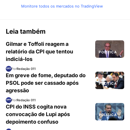
Monitore todos os mercados no TradingView
Leia também
Gilmar e Toffoli reagem a
relatório da CPI que tentou
POLÍTICA
indiciá-los
Por
Redação 011
Em greve de fome, deputado do
PSOL pode ser cassado após
POLÍTICA
agressão
Por
Redação 011
CPI do INSS cogita nova
convocação de Lupi após
POLÍTICA
depoimento confuso