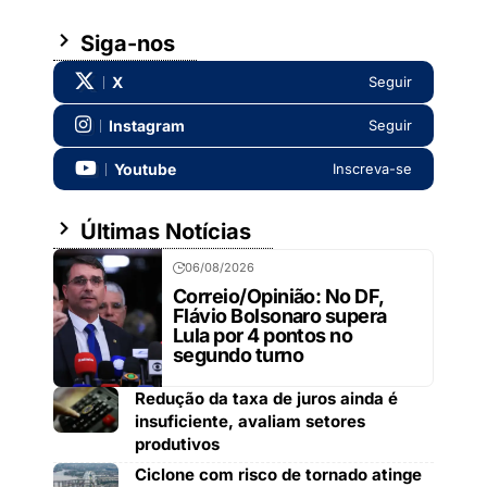
Siga-nos
X
Seguir
Instagram
Seguir
Youtube
Inscreva-se
Últimas Notícias
06/08/2026
Correio/Opinião: No DF,
Flávio Bolsonaro supera
Lula por 4 pontos no
segundo turno
Redução da taxa de juros ainda é
insuficiente, avaliam setores
produtivos
Ciclone com risco de tornado atinge