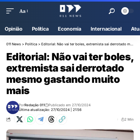
Aa
Opinião
Política
Economia
Internacional
Atu
011 News
>
Política
>
Editorial: Não vai ter boles, extremista sai derrotado mesmo gastando muito mais
Editorial: Não vai ter boles,
extremista sai derrotado
mesmo gastando muito
mais
Por
Redação 011
Publicado em 27/10/2024
Última atualização: 27/10/2024 | 21:56
2 Min