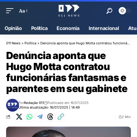
Aa
Opinião
Política
Economia
Internacional
Atu
011 News
>
Política
>
Denúncia aponta que Hugo Motta contratou funcionárias fantasmas e parentes em seu gabinete
Denúncia aponta que
Hugo Motta contratou
funcionárias fantasmas e
parentes em seu gabinete
Por
Redação 011
Publicado em 16/07/2025
Última atualização: 16/07/2025 | 14:49
2 Min