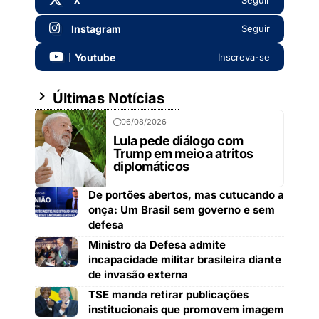
X
Seguir
Instagram
Seguir
Youtube
Inscreva-se
Últimas Notícias
06/08/2026
Lula pede diálogo com
Trump em meio a atritos
diplomáticos
De portões abertos, mas cutucando a
onça: Um Brasil sem governo e sem
defesa
Ministro da Defesa admite
incapacidade militar brasileira diante
de invasão externa
TSE manda retirar publicações
institucionais que promovem imagem