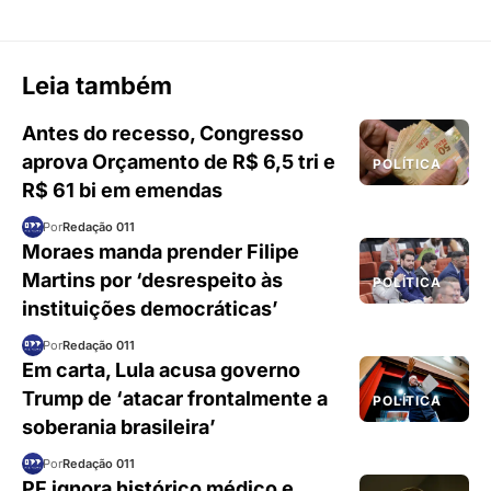
Leia também
Antes do recesso, Congresso
aprova Orçamento de R$ 6,5 tri e
POLÍTICA
R$ 61 bi em emendas
Por
Redação 011
Moraes manda prender Filipe
Martins por ‘desrespeito às
POLÍTICA
instituições democráticas’
Por
Redação 011
Em carta, Lula acusa governo
Trump de ‘atacar frontalmente a
POLÍTICA
soberania brasileira’
Por
Redação 011
PF ignora histórico médico e