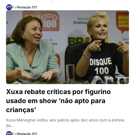
Por
Redação 011
Xuxa rebate críticas por figurino
usado em show ‘não apto para
crianças’
Xuxa Meneghel voltou aos palcos após dez anos com a estreia
da…
Por
Redação 011