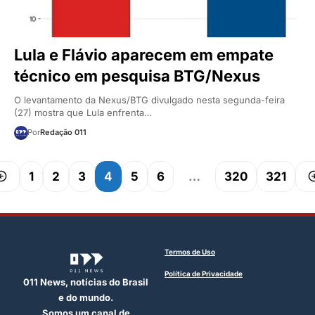
Lula e Flávio aparecem em empate
técnico em pesquisa BTG/Nexus
O levantamento da Nexus/BTG divulgado nesta segunda-feira
(27) mostra que Lula enfrenta…
Por
Redação 011
1
2
3
4
5
6
…
320
321
Termos de Uso
Política de Privacidade
011 News, notícias do Brasil
e do mundo.
Somos um canal de