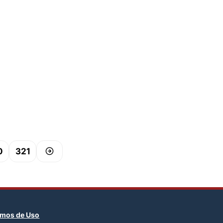
0
321
rmos de Uso