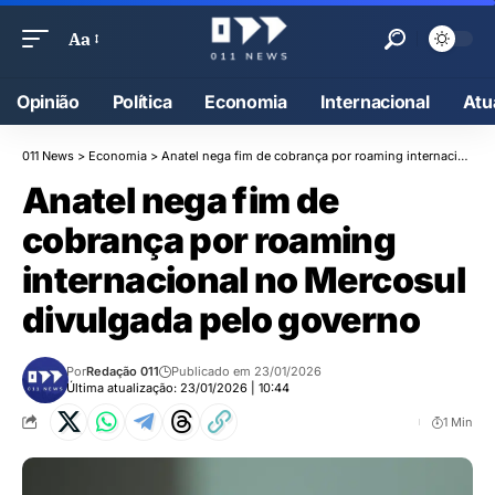
Aa
Opinião
Política
Economia
Internacional
Atu
011 News
>
Economia
>
Anatel nega fim de cobrança por roaming internacional no Mercosul divulgada pelo governo
Anatel nega fim de
cobrança por roaming
internacional no Mercosul
divulgada pelo governo
Por
Redação 011
Publicado em 23/01/2026
Última atualização: 23/01/2026 | 10:44
1 Min